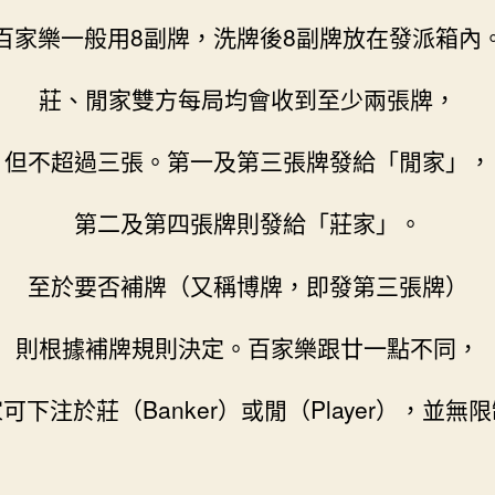
百家樂一般用8副牌，洗牌後8副牌放在發派箱內
莊、閒家雙方每局均會收到至少兩張牌，
但不超過三張。第一及第三張牌發給「閒家」，
第二及第四張牌則發給「莊家」。
至於要否補牌（又稱博牌，即發第三張牌）
則根據補牌規則決定。百家樂跟廿一點不同，
可下注於莊（Banker）或閒（Player），並無