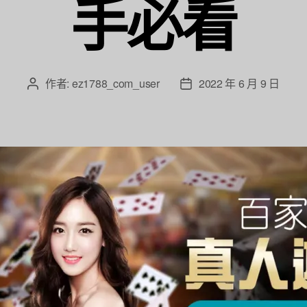
手必看
作者:
ez1788_com_user
2022 年 6 月 9 日
文
文
章
章
作
發
者
佈
日
期