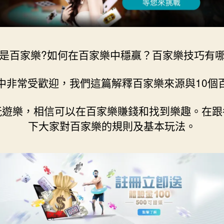
是
百家樂
?如何在百家樂中穩贏？百家樂技巧有
中非常受歡迎，我們這篇解釋百家樂來源與10個
玩遊樂，相信可以在百家樂賺錢和找到樂趣。在跟
下大家對百家樂的規則及基本玩法。