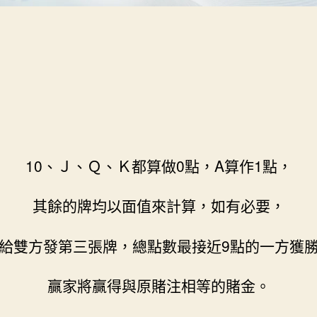
10、Ｊ、Ｑ、Ｋ都算做0點，A算作1點，
其餘的牌均以面值來計算，如有必要，
給雙方發第三張牌，總點數最接近9點的一方獲
贏家將贏得與原賭注相等的賭金。