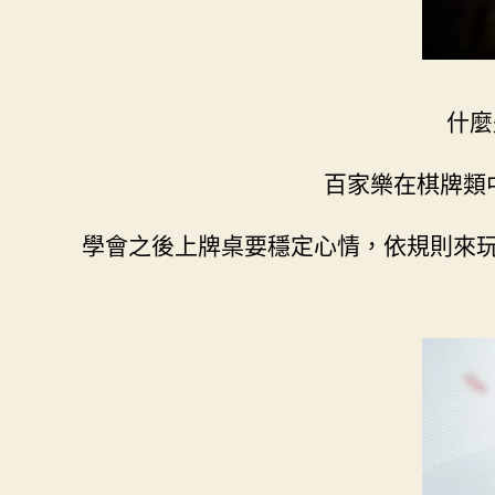
什麼
百家樂在棋牌類
學會之後上牌桌要穩定心情，依規則來