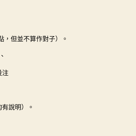
0點，但並不算作對子）。
、
投注
均有說明）。