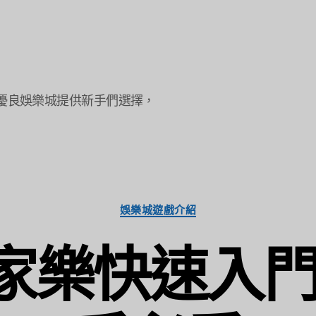
優良娛樂城提供新手們選擇，
分
娛樂城遊戲介紹
類
家樂快速入門