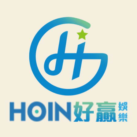
作
發
者
佈
日
期