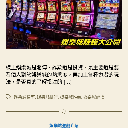
線上娛樂城是賭博、詐欺還是投資，最主要還是要
看個人對於娛樂城的熟悉度，再加上各種遊戲的玩
法，是否真的了解投注的 […]
娛樂城勝率
,
娛樂城排行
,
娛樂城推薦
,
娛樂城評價
標
籤
分
娛樂城遊戲介紹