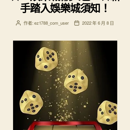
手踏入娛樂城須知！
作者:
ez1788_com_user
2022 年 6 月 8 日
文
文
章
章
作
發
者
佈
日
期