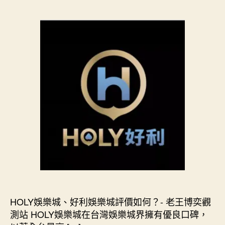
章
章
作
發
者
佈
日
期
HOLY娛樂城、好利娛樂城評價如何？- 老王博奕觀
測站 HOLY娛樂城在台灣娛樂城界擁有優良口碑，