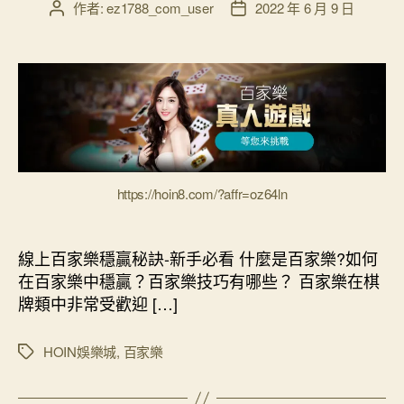
作者:
ez1788_com_user
2022 年 6 月 9 日
文
文
章
章
作
發
者
佈
日
期
https://hoin8.com/?affr=oz64ln
線上百家樂穩贏秘訣-新手必看 什麼是百家樂?如何
在百家樂中穩贏？百家樂技巧有哪些？ 百家樂在棋
牌類中非常受歡迎 […]
HOIN娛樂城
,
百家樂
標
籤