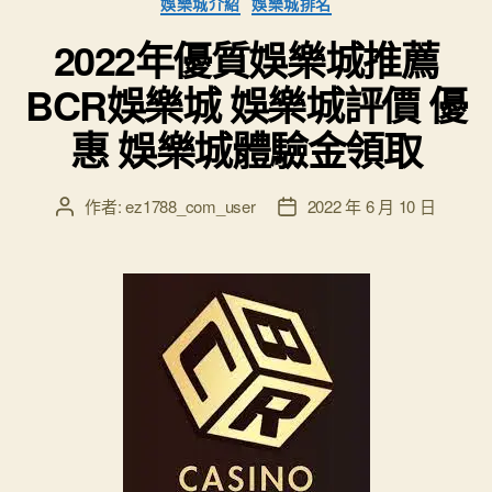
分
娛樂城介紹
娛樂城排名
類
2022年優質娛樂城推薦
BCR娛樂城 娛樂城評價 優
惠 娛樂城體驗金領取
作者:
ez1788_com_user
2022 年 6 月 10 日
文
文
章
章
作
發
者
佈
日
期