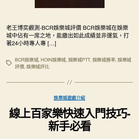
老王博奕觀測-BCR娛樂城評價 BCR娛樂城在娛樂
城中佔有一席之地，能繳出如此成績並非運氣，打
著24小時專人專 […]
BCR娛樂城
,
HOIN娛樂城
,
娛樂城PTT
,
娛樂城勝率
,
娛樂城
標
評價
,
娛樂城評比
籤
分
娛樂城遊戲介紹
類
線上百家樂快速入門技巧-
新手必看