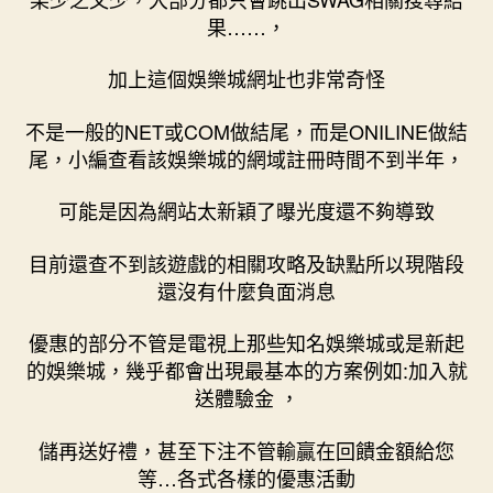
果……，
加上這個娛樂城網址也非常奇怪
不是一般的NET或COM做結尾，而是ONILINE做結
尾，小編查看該娛樂城的網域註冊時間不到半年，
可能是因為網站太新穎了曝光度還不夠導致
目前還查不到該遊戲的相關攻略及缺點所以現階段
還沒有什麼負面消息
優惠的部分不管是電視上那些知名娛樂城或是新起
的娛樂城，幾乎都會出現最基本的方案例如:加入就
送體驗金 ，
儲再送好禮，甚至下注不管輸贏在回饋金額給您
等…各式各樣的優惠活動