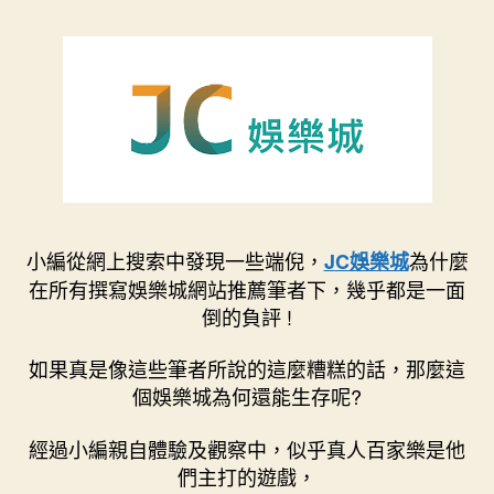
小編從網上搜索中發現一些端倪，
為什麼
JC娛樂城
在所有撰寫娛樂城網站推薦筆者下，幾乎都是一面
倒的負評 !
如果真是像這些筆者所說的這麼糟糕的話，那麼這
個娛樂城為何還能生存呢?
經過小編親自體驗及觀察中，似乎真人百家樂是他
們主打的遊戲，