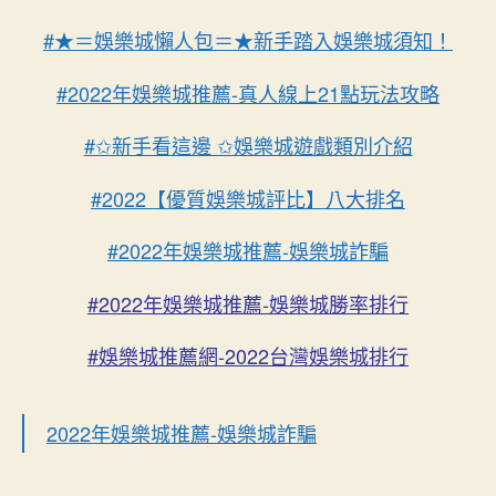
#★＝娛樂城懶人包＝★新手踏入娛樂城須知！
#2022年娛樂城推薦-真人線上21點玩法攻略
#✩新手看這邊 ✩娛樂城遊戲類別介紹
#2022【優質娛樂城評比】八大排名
#2022年娛樂城推薦-娛樂城詐騙
#2022年娛樂城推薦-娛樂城勝率排行
#娛樂城推薦網-2022台灣娛樂城排行
2022年娛樂城推薦-娛樂城詐騙