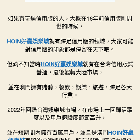
如果有玩過信用版的人，大概在16年前信用版剛問
世的時候，
就有跨足信用版的領域，大家可能
HOIN好贏娛樂城
對信用版的印象都是停留在天下吧。
但孰不知當時
就有在台灣信用版試
HOIN好贏娛樂城
營運，最後輾轉大陸市場，
並在澳門擁有賭聽，餐飲，娛樂，旅遊，跨足各大
行業。
2022年回歸台灣娛樂城市場，在市場上一回歸活躍
度以及用戶體驗度節節高升，
並在短期間內擁有百萬用戶，並且是澳門
HOIN好贏