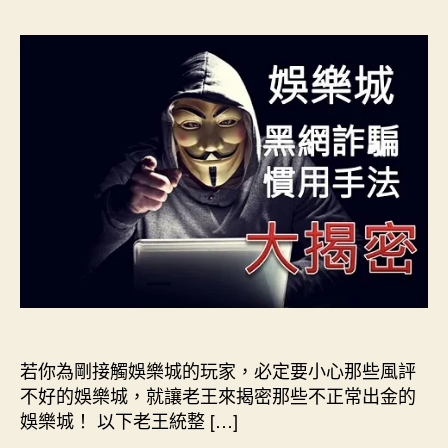
作
發
者
佈
日
期
若你為剛接觸娛樂城的玩家，必定要小心那些風評
不好的娛樂城，就讓老王來揭密那些不正常出金的
娛樂城！ 以下老王統整 […]