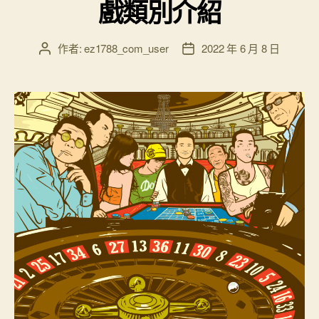
戲類別介紹
作者:
ez1788_com_user
2022 年 6 月 8 日
文
文
章
章
作
發
者
佈
日
期