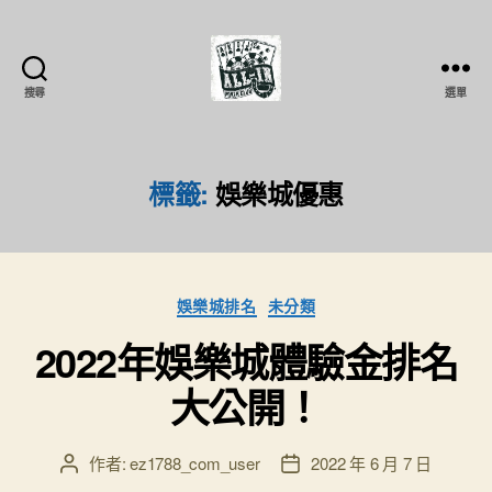
搜尋
選單
老
王
博
弈
標籤:
娛樂城優惠
觀
測
站
分
娛樂城排名
未分類
類
2022年娛樂城體驗金排名
大公開！
作者:
ez1788_com_user
2022 年 6 月 7 日
文
文
章
章