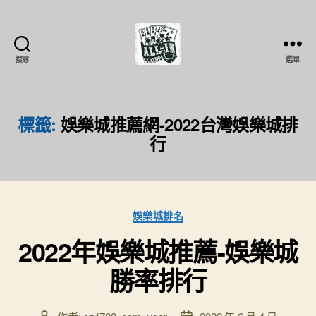
搜尋
選單
老
王
博
弈
標籤:
娛樂城推薦網-2022台灣娛樂城排
觀
行
測
站
分
娛樂城排名
類
2022年娛樂城推薦-娛樂城
勝率排行