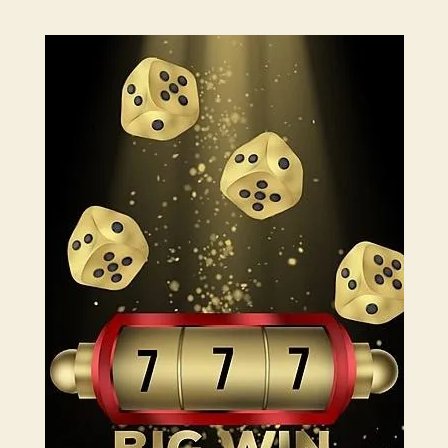
作
發
者
佈
日
期