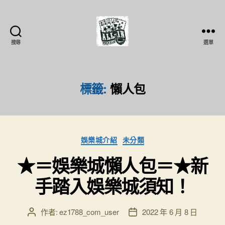
搜尋
選單
老
王
博
弈
標籤:
懶人包
觀
測
站
分
娛樂城介紹
未分類
類
★＝娛樂城懶人包＝★新
手踏入娛樂城須知！
作者:
ez1788_com_user
2022 年 6 月 8 日
文
文
章
章