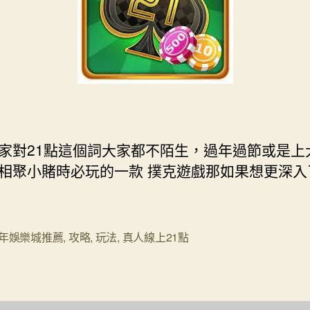
家對21點這個詞大家都不陌生，過年過節或是上
相聚小賭時必玩的一款 撲克遊戲那如果想更深入
22年娛樂城推薦
,
攻略
,
玩法
,
真人線上21點