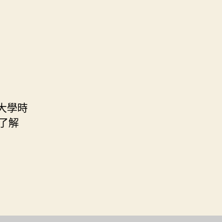
大學時
了解