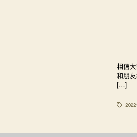
相信大
和朋友
[…]
20
標
籤