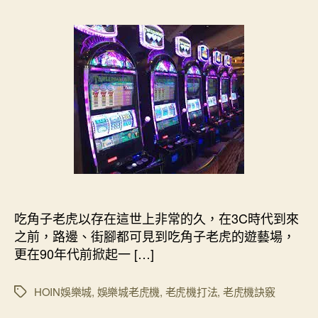
作
發
者
佈
日
期
吃角子老虎以存在這世上非常的久，在3C時代到來
之前，路邊、街腳都可見到吃角子老虎的遊藝場，
更在90年代前掀起一 […]
HOIN娛樂城
,
娛樂城老虎機
,
老虎機打法
,
老虎機訣竅
標
籤