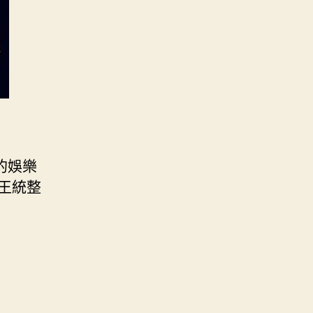
的娛樂
王統整