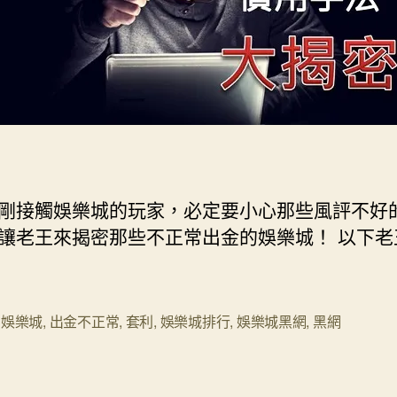
剛接觸娛樂城的玩家，必定要小心那些風評不好
讓老王來揭密那些不正常出金的娛樂城！ 以下老
N娛樂城
,
出金不正常
,
套利
,
娛樂城排行
,
娛樂城黑網
,
黑網